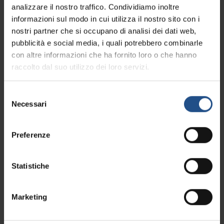
analizzare il nostro traffico. Condividiamo inoltre
informazioni sul modo in cui utilizza il nostro sito con i
nostri partner che si occupano di analisi dei dati web,
pubblicità e social media, i quali potrebbero combinarle
con altre informazioni che ha fornito loro o che hanno
raccolto dal suo utilizzo dei loro servizi.
Selezione
Necessari
del
Einfach auswählen
consenso
und erleben – in
Preferenze
Abano Terme,
Statistiche
Montegrotto Terme
und rund um die
Marketing
Euganeischen Hügel