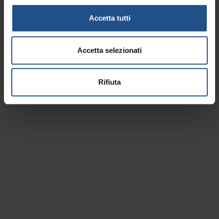
Entdecken Sie alle Veranstaltungen, die während Ihres
Accetta tutti
Aufenthalts stattfinden, und buchen Sie, was Ihnen
gefällt!
Accetta selezionati
Rifiuta
TICKET KAUFEN
VERANSTALTUNGSKALENDER
\
Planen Sie Ihren Urlaub
Hier finden Sie alle Infos für die optimale Planung Ihres
Aufenthalts in den Thermen und Umgebung: Unterkünfte,
Sehenswürdigkeiten, Events und Angebote.