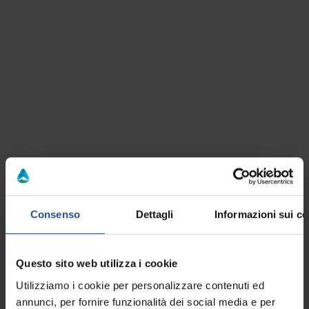
Erlebnisse
Alle anzeigen
Weingastronomie
Montegrotto Terme
r_cinto_euganeo
Consenso
Dettagli
Informazioni sui co
Buchen ab 59€
Buchen ab 25€
29 Juli 2026 - 20 November 2026
04 Juni 2024 - 29 März 
Questo sito web utilizza i cookie
Utilizziamo i cookie per personalizzare contenuti ed
A Wine Tasting Tour for couples
The grapes road
annunci, per fornire funzionalità dei social media e per