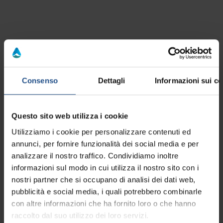
LEBENSMITTEL
UNTERNEHMEN UND WEINKELLER
BARS
CA
Consenso
Dettagli
Informazioni sui co
Auf der Karte anzeigen
Questo sito web utilizza i cookie
Utilizziamo i cookie per personalizzare contenuti ed
annunci, per fornire funzionalità dei social media e per
analizzare il nostro traffico. Condividiamo inoltre
informazioni sul modo in cui utilizza il nostro sito con i
Lassen Sie uns in
nostri partner che si occupano di analisi dei dati web,
pubblicità e social media, i quali potrebbero combinarle
Kontakt bleiben!
con altre informazioni che ha fornito loro o che hanno
raccolto dal suo utilizzo dei loro servizi.