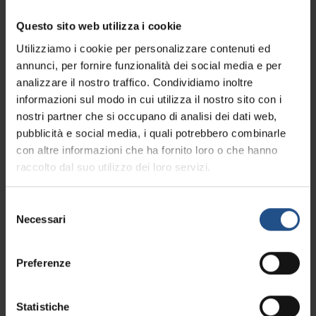
Kontakt bleiben!
Questo sito web utilizza i cookie
Utilizziamo i cookie per personalizzare contenuti ed
annunci, per fornire funzionalità dei social media e per
Möchten Sie mit uns im Kontakt bleiben und immer über
analizzare il nostro traffico. Condividiamo inoltre
informazioni sul modo in cui utilizza il nostro sito con i
alle
Neuigkeiten
von den Thermen und den Euganeischen
nostri partner che si occupano di analisi dei dati web,
Hügeln informiert werden?
pubblicità e social media, i quali potrebbero combinarle
Melden Sie sich zu unserem Newsletter
an und tun Sie
con altre informazioni che ha fornito loro o che hanno
sich etwas Gutes: Klicken Sie auf die Schaltfläche und
raccolto dal suo utilizzo dei loro servizi.
füllen Sie das Formular aus.
Selezione
Wir melden uns mit Nachrichten, Neuheiten,
Necessari
del
entspannenden Angeboten und mehr!
consenso
Preferenze
Zum Newsletter anmelden
Statistiche