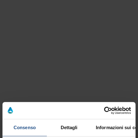
sich mit Schlammbädern und speziellen Behandlungen
verwöhnen und entspannen Sie sich, während Sie
gleichzeitig atemberaubende Ausblicke und den
Sonnenuntergang über den Euganeischen Hügeln genießen,
am besten nach einem schönen Spaziergang oder bei
einem köstlichen lokalen Wein.
Entdecken Sie, was die Thermen und Hügel zu bieten
haben!
Lassen Sie uns in
Consenso
Dettagli
Informazioni sui co