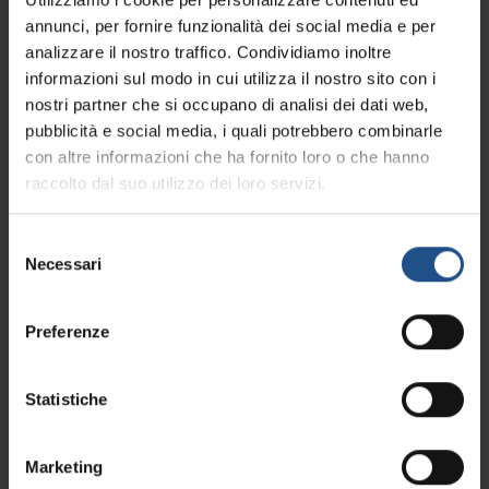
annunci, per fornire funzionalità dei social media e per
analizzare il nostro traffico. Condividiamo inoltre
informazioni sul modo in cui utilizza il nostro sito con i
Kartenansicht
nostri partner che si occupano di analisi dei dati web,
pubblicità e social media, i quali potrebbero combinarle
con altre informazioni che ha fornito loro o che hanno
raccolto dal suo utilizzo dei loro servizi.
Selezione
Necessari
del
Infos anfordern
consenso
Preferenze
Via Dietro Cero 1/C Baone 35030 Baone (PD)
+39 0429 538144
Statistiche
info@maeliwine.com
Marketing