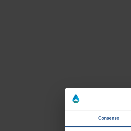
Vedi la mappa
via Ca' Erizzo Due Carrare Due Carrare
Consenso