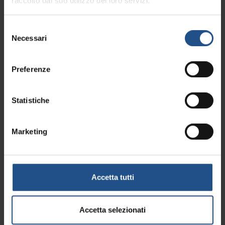
Via Scavi, 15 Montegrotto Terme 35036 Montegrotto Terme (PD)
raccolto dal suo utilizzo dei loro servizi.
+39 346 627 5033
manfredi.gioffre@hotmail.it
Selezione
Necessari
del
consenso
Preferenze
Statistiche
Marketing
Visita la destinazione
Accetta tutti
Accetta selezionati