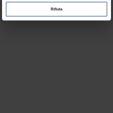
Rifiuta
RTI Destination PD | Terme e Colli
IAT Abano Terme - Ufficio Informazione e Accoglienza
Turistica
Via Pietro D’Abano, 18 - 35031 Abano Terme (PD) - IT
Tel.
+39 049 86 69 055
info@experienceabanomontegrotto.com
Privacy
Cookies
Preferenze cookie
Credits